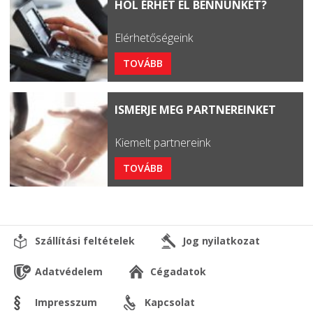
HOL ÉRHET EL BENNÜNKET?
Elérhetőségeink
TOVÁBB
ISMERJE MEG PARTNEREINKET
Kiemelt partnereink
TOVÁBB
Szállítási feltételek
Jog nyilatkozat
Adatvédelem
Cégadatok
Impresszum
Kapcsolat