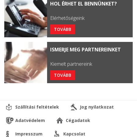
HOL ÉRHET EL BENNÜNKET?
Elérhetőségeink
TOVÁBB
ISMERJE MEG PARTNEREINKET
Kiemelt partnereink
TOVÁBB
Szállítási feltételek
Jog nyilatkozat
Adatvédelem
Cégadatok
Impresszum
Kapcsolat