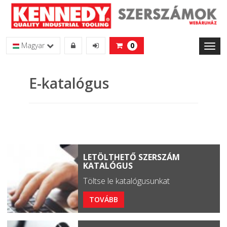
Magyar
0
Toggl
naviga
E-katalógus
LETÖLTHETŐ SZERSZÁM
KATALÓGUS
Töltse le katalógusunkat
TOVÁBB