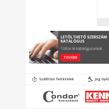
LETÖLTHETŐ SZERSZÁM
KATALÓGUS
Töltse le katalógusunkat
TOVÁBB
Szállítási feltételek
Jog nyi