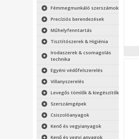
Fémmegmunkáló szerszámok
Precíziós berendezések
Műhelyfenntartás
Tisztítószerek & Higiénia
Irodaszerek & csomagolás
technika
Egyéni védőfelszerelés
Villanyszerelés
Levegős tömlők & kiegészítők
Szerszámgépek
Csiszolóanyagok
Kenő és vegyianyagok
Kenő és vegyi anyagok