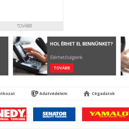
TOVÁBB
HOL ÉRHET EL BENNÜNKET?
Elérhetőségeink
TOVÁBB
latkozat
Adatvédelem
Cégadatok