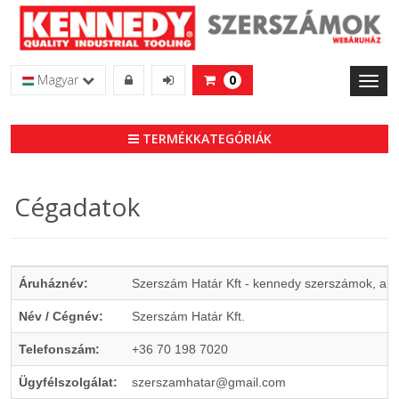
Magyar
0
Toggl
naviga
TERMÉKKATEGÓRIÁK
Cégadatok
Áruháznév:
Szerszám Határ Kft - kennedy szerszámok, ak
Név / Cégnév:
Szerszám Határ Kft.
Telefonszám:
+36 70 198 7020
Ügyfélszolgálat:
szerszamhatar@gmail.com