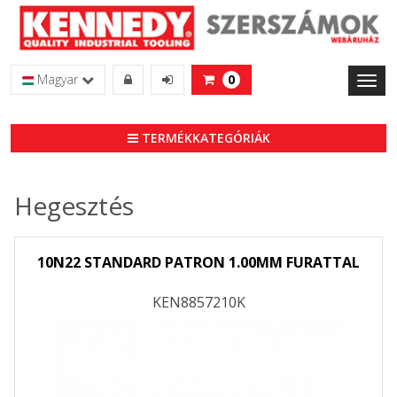
Magyar
0
Toggl
naviga
TERMÉKKATEGÓRIÁK
Hegesztés
10N22 STANDARD PATRON 1.00MM FURATTAL
KEN8857210K