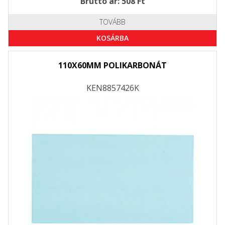
Bruttó ár: 508 Ft
TOVÁBB
KOSÁRBA
110X60MM POLIKARBONÁT
KEN8857426K