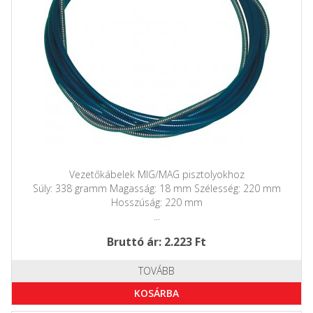
Vezetőkábelek MIG/MAG pisztolyokhoz
Súly: 338 gramm Magasság: 18 mm Szélesség: 220 mm
Hosszúság: 220 mm
...
Bruttó ár: 2.223 Ft
TOVÁBB
KOSÁRBA