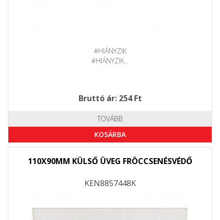
#HIÁNYZIK
#HIÁNYZIK...
Bruttó ár: 254 Ft
TOVÁBB
KOSÁRBA
110X90MM KÜLSŐ ÜVEG FRÖCCSENÉSVÉDŐ
KEN8857448K