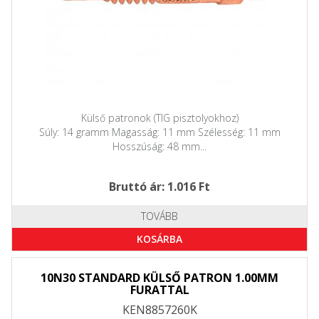
Külső patronok (TIG pisztolyokhoz)
Súly: 14 gramm Magasság: 11 mm Szélesség: 11 mm
Hosszúság: 48 mm...
Bruttó ár: 1.016 Ft
TOVÁBB
KOSÁRBA
10N30 STANDARD KÜLSŐ PATRON 1.00MM
FURATTAL
KEN8857260K