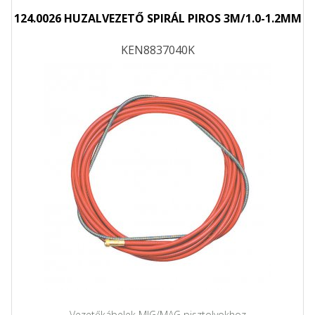
124.0026 HUZALVEZETŐ SPIRÁL PIROS 3M/1.0-1.2MM
KEN8837040K
Vezetőkábelek MIG/MAG pisztolyokhoz