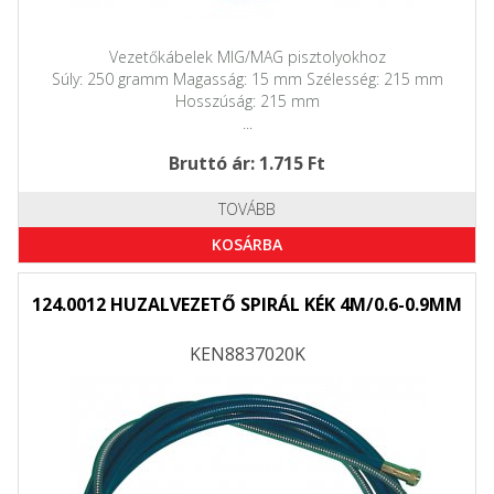
Vezetőkábelek MIG/MAG pisztolyokhoz
Súly: 250 gramm Magasság: 15 mm Szélesség: 215 mm
Hosszúság: 215 mm
...
Bruttó ár: 1.715 Ft
TOVÁBB
KOSÁRBA
124.0012 HUZALVEZETŐ SPIRÁL KÉK 4M/0.6-0.9MM
KEN8837020K