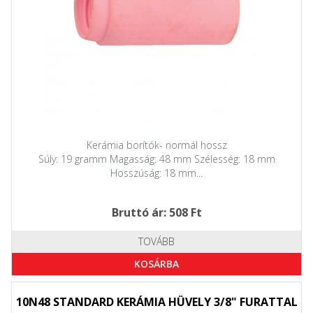
Kerámia borítók- normál hossz
Súly: 19 gramm Magasság: 48 mm Szélesség: 18 mm
Hosszúság: 18 mm...
Bruttó ár: 508 Ft
TOVÁBB
KOSÁRBA
10N48 STANDARD KERÁMIA HÜVELY 3/8" FURATTAL