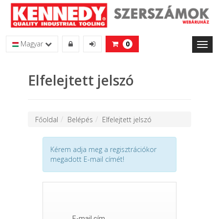
Magyar
0
Toggl
naviga
Elfelejtett jelszó
Főoldal
Belépés
Elfelejtett jelszó
Kérem adja meg a regisztrációkor
megadott E-mail címét!
E-mail cím