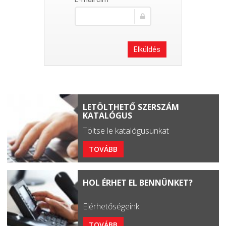
Elküldés
LETÖLTHETŐ SZERSZÁM
KATALÓGUS
Töltse le katalógusunkat
TOVÁBB
HOL ÉRHET EL BENNÜNKET?
Elérhetőségeink
TOVÁBB