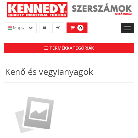
Magyar
0
Toggl
naviga
TERMÉKKATEGÓRIÁK
Kenő és vegyianyagok