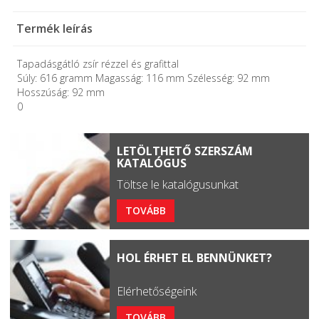
Termék leírás
Tapadásgátló zsír rézzel és grafittal
Súly: 616 gramm Magasság: 116 mm Szélesség: 92 mm
Hosszúság: 92 mm
0
LETÖLTHETŐ SZERSZÁM
KATALÓGUS
Töltse le katalógusunkat
TOVÁBB
HOL ÉRHET EL BENNÜNKET?
Elérhetőségeink
TOVÁBB