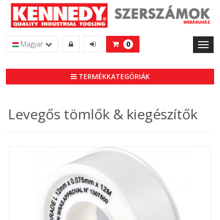
Magyar
0
Toggl
naviga
TERMÉKKATEGÓRIÁK
Levegős tömlők & kiegészítők