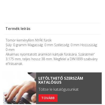
Termék leírás
Tömör keményfém NYÁK fúrók
Súly: 0 gramm Magasság: 0 mm Szélesség: 0 mm Hosszúság:
0 mm
Alkalmas nyomtatott áramköri kártyák fúrására. Szárátmér'
3.175 mm, teljes hossz 38 mm. Megfelel a DIN1899 szabvány
el'írásainak.
LETÖLTHETŐ SZERSZÁM
KATALÓGUS
Töltse le katalógusunkat
TOVÁBB