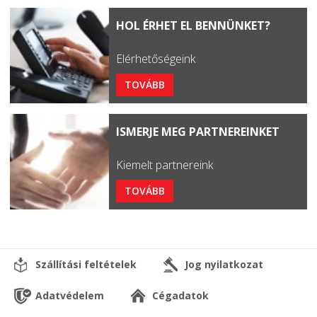
HOL ÉRHET EL BENNÜNKET?
Elérhetőségeink
TOVÁBB
ISMERJE MEG PARTNEREINKET
Kiemelt partnereink
TOVÁBB
Szállítási feltételek
Jog nyilatkozat
Adatvédelem
Cégadatok