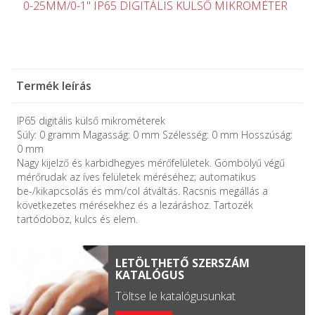
0-25MM/0-1" IP65 DIGITÁLIS KÜLSŐ MIKROMÉTER
Termék leírás
IP65 digitális külső mikrométerek
Súly: 0 gramm Magasság: 0 mm Szélesség: 0 mm Hosszúság:
0 mm
Nagy kijelző és karbidhegyes mérőfelületek. Gömbölyű végű
mérőrudak az íves felületek méréséhez; automatikus
be-/kikapcsolás és mm/col átváltás. Racsnis megállás a
következetes mérésekhez és a lezáráshoz. Tartozék
tartódoboz, kulcs és elem.
LETÖLTHETŐ SZERSZÁM
KATALÓGUS
Töltse le katalógusunkat