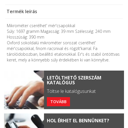
Termék leírás
Mikrométer cserélhet' mér'csapokkal
Súly: 1697 gramm Magasság: 39 mm Szélesség: 240 mm
Hosszúság: 390 mm
Oxford sokoldalú mikrométer sorozat cserélhet'
mér'csapokkal, finom racsnival és rögzít'karral. Fa
tárolódobozban, beállító etalonokkal. Er's és stabil öntöttvas
keret, mely a könnyebb súly érdekében ki van könnyítve.
LETÖLTHETŐ SZERSZÁM
KATALÓGUS
Töltse le katalógusunkat
TOVÁBB
HOL ÉRHET EL BENNÜNKET?