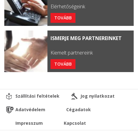
Elérhetőségeink
TOVÁBB
ISMERJE MEG PARTNEREINKET
Kiemelt partnereink
TOVÁBB
Szállítási feltételek
Jog nyilatkozat
Adatvédelem
Cégadatok
Impresszum
Kapcsolat