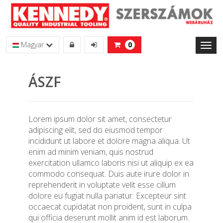
Magyar
0
Toggl
naviga
ÁSZF
Lorem ipsum dolor sit amet, consectetur
adipiscing elit, sed do eiusmod tempor
incididunt ut labore et dolore magna aliqua. Ut
enim ad minim veniam, quis nostrud
exercitation ullamco laboris nisi ut aliquip ex ea
commodo consequat. Duis aute irure dolor in
reprehenderit in voluptate velit esse cillum
dolore eu fugiat nulla pariatur. Excepteur sint
occaecat cupidatat non proident, sunt in culpa
qui officia deserunt mollit anim id est laborum.